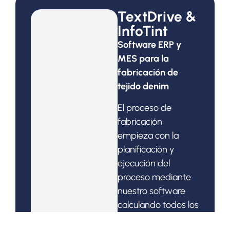
TextDrive &
InfoTint
Software ERP y
MES para la
fabricación de
tejido denim
El proceso de
fabricación
empieza con la
planificación y
ejecución del
proceso mediante
nuestro software
calculando todos los
parámetros de la